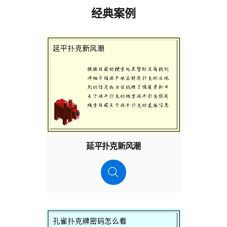
经典案例
延平扑克新风潮