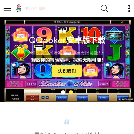
QQpoker安卓版下载
释放你的冒险精神，探索无限可能！
认识我们