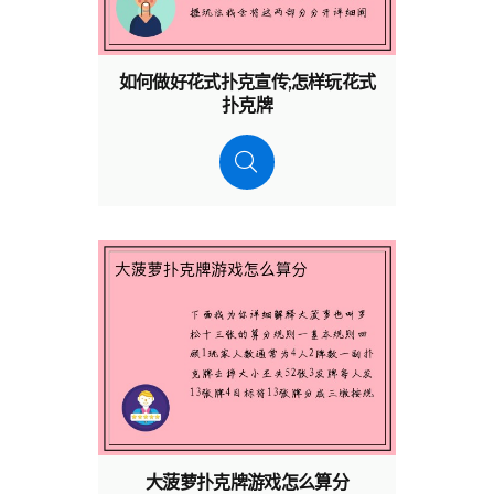
如何做好花式扑克宣传;怎样玩花式
扑克牌
大菠萝扑克牌游戏怎么算分