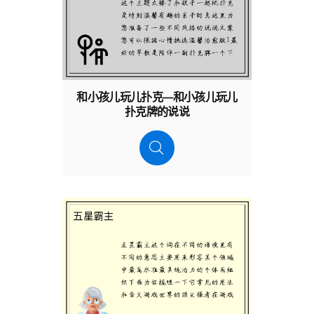
和小孩儿玩儿扑克—和小孩儿玩儿
扑克牌的说说