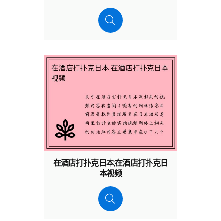
在酒店打扑克日本;在酒店打扑克日
本视频